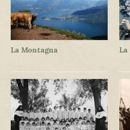
La Montagna
La