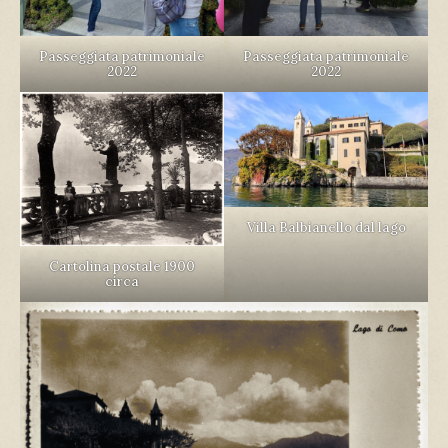
Passeggiata patrimoniale
Passeggiata patrimoniale
2022
2022
Villa Balbianello dal lago
Cartolina postale 1900
circa