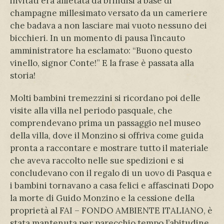
invitati era allietata da brindisi a base di
champagne millesimato versato da un cameriere
che badava a non lasciare mai vuoto nessuno dei
bicchieri. In un momento di pausa l’incauto
amministratore ha esclamato: “Buono questo
vinello, signor Conte!” E la frase è passata alla
storia!
Molti bambini tremezzini si ricordano poi delle
visite alla villa nel periodo pasquale, che
comprendevano prima un passaggio nel museo
della villa, dove il Monzino si offriva come guida
pronta a raccontare e mostrare tutto il materiale
che aveva raccolto nelle sue spedizioni e si
concludevano con il regalo di un uovo di Pasqua e
i bambini tornavano a casa felici e affascinati Dopo
la morte di Guido Monzino e la cessione della
proprietà al FAI – FONDO AMBIENTE ITALIANO, è
stata mantenuta per parecchio tempo l’abitudine