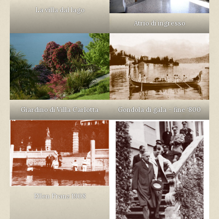
La villa dal lago
Atrio di ingresso
Gondola di gala – fine ‘800
Giardino di Villa Carlotta
Ellen Franz 1908