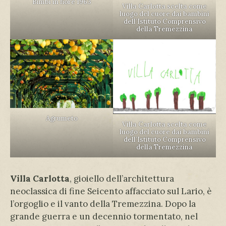
Bimbi in fiore 1963
Villa Carlotta scelta come
luogo del cuore dai bambini
dell’Istituto Comprensivo
della Tremezzina
Agrumeto
Villa Carlotta scelta come
luogo del cuore dai bambini
dell’Istituto Comprensivo
della Tremezzina
Villa Carlotta
, gioiello dell’architettura
neoclassica di fine Seicento affacciato sul Lario, è
l’orgoglio e il vanto della Tremezzina. Dopo la
grande guerra e un decennio tormentato, nel