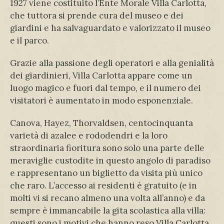
1927 viene costituito l’Ente Morale Villa Carlotta,
che tuttora si prende cura del museo e dei
giardini e ha salvaguardato e valorizzato il museo
e il parco.
Grazie alla passione degli operatori e alla genialità
dei giardinieri, Villa Carlotta appare come un
luogo magico e fuori dal tempo, e il numero dei
visitatori è aumentato in modo esponenziale.
Canova, Hayez, Thorvaldsen, centocinquanta
varietà di azalee e rododendri e la loro
straordinaria fioritura sono solo una parte delle
meraviglie custodite in questo angolo di paradiso
e rappresentano un biglietto da visita più unico
che raro. L’accesso ai residenti è gratuito (e in
molti vi si recano almeno una volta all’anno) e da
sempre è immancabile la gita scolastica alla villa:
questi sono i motivi che hanno reso Villa Carlotta