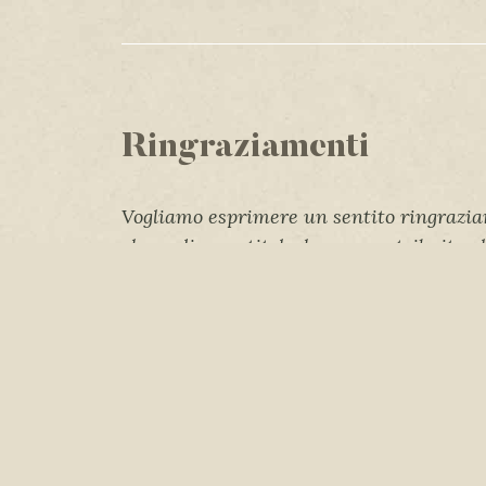
Ringraziamenti
Vogliamo esprimere un sentito ringrazia
che, a diverso titolo, hanno contribuito a
delle mappe di comunità e allo svolgiment
presiedute dalla
Cooperativa Sociale Libe
In particolar modo, un grande grazie va
partecipanti dei tavoli di lavoro che 
passione e grande impegno; a coloro c
disponibili per le interviste, donando r
condividendo la loro memoria storica; 