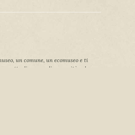
 museo, un comune, un ecomuseo e ti
 progetto di mappa di comunità sul
insieme come calibrare il
i obiettivi, delle intenzioni, del
onibili.
iberi Sogni Onlus
olziocorte 23801 (LC)