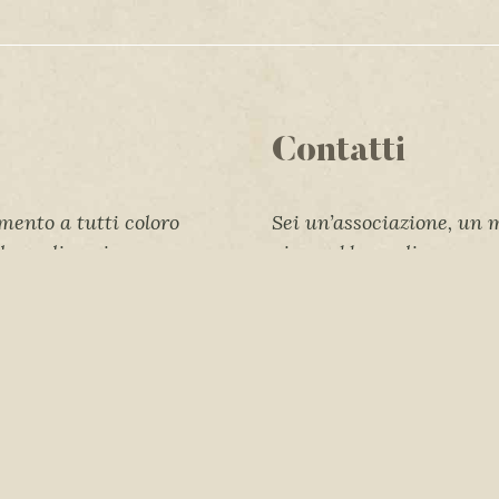
Contatti
mento a tutti coloro
Sei un’associazione, un
lla realizzazione
piacerebbe realizzare un
o delle attività
tuo territorio?
ri Sogni Onlus.
Contattaci e capiremo 
 a tutti i
percorso sulla base degl
hanno lavorato con
tempo e delle forze disp
he si sono resi
Cooperativa Sociale L
icordi e
Via San Carlo, 13 – Cal
a tutti i membri