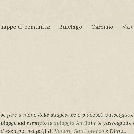
mappe di comunità:
Bulciago
Carenno
Valv
 fare a meno delle suggestive e piacevoli passeggiate 
 spiagge (ad esempio la
spiaggia Amila
) e le passeggiate
ad esempio nei golfi di
Venere
,
San Lorenzo
e Diana.