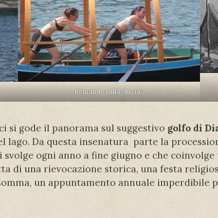
Remando sulla “lucia”
i si gode il panorama sul suggestivo
golfo di D
del lago. Da questa insenatura parte la processio
si svolge ogni anno a fine giugno e che coinvolge
ta di una rievocazione storica, una festa religios
 Insomma, un appuntamento annuale imperdibile pe