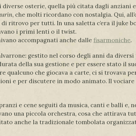
iverse osterie, quella più citata dagli anziani 
aurin
, che molti ricordano con nostalgia. Qui, all
 ritrovo per tutti. In una saletta c’era il juke bo
vano i primi lenti o il twist.
venivano accompagnati anche dalle
fisarmoniche
.
alvarrone: gestito nel corso degli anni da divers
 durata della sua gestione e per essere stato il s
re qualcuno che giocava a carte, ci si trovava p
nioni e per discutere in modo animato. Il vociare
pranzi e cene seguiti da musica, canti e balli e, n
avano una piccola orchestra, cosa che attirava tutt
itato anche la tradizionale tombolata organizzat