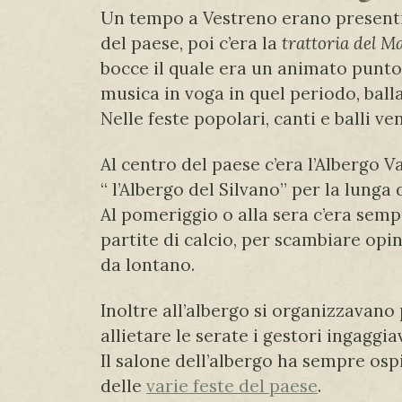
Un tempo a Vestreno erano presenti d
del paese, poi c’era la
trattoria del M
bocce il quale era un animato punto di
musica in voga in quel periodo, balla
Nelle feste popolari, canti e balli 
Al centro del paese c’era l’Albergo V
“ l’Albergo del Silvano” per la lunga
Al pomeriggio o alla sera c’era semp
partite di calcio, per scambiare opi
da lontano.
Inoltre all’albergo si organizzavano 
allietare le serate i gestori ingaggi
Il salone dell’albergo ha sempre osp
delle
varie feste del paese
.