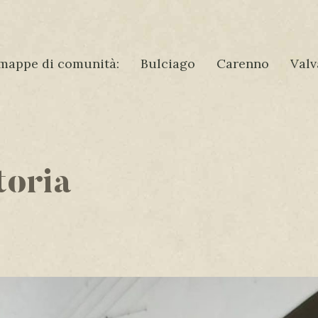
mappe di comunità:
Bulciago
Carenno
Valv
toria