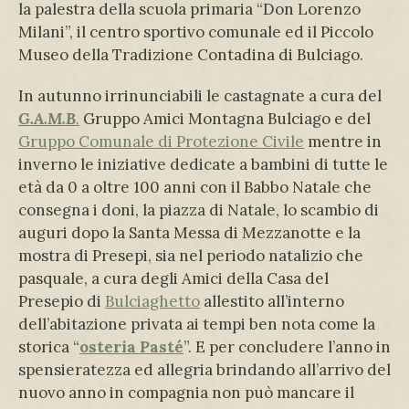
la palestra della scuola primaria “Don Lorenzo
Milani”, il centro sportivo comunale ed il Piccolo
Museo della Tradizione Contadina di Bulciago.
In autunno irrinunciabili le castagnate a cura del
G.A.M.B
.
Gruppo Amici Montagna Bulciago e del
Gruppo Comunale di Protezione Civile
mentre in
inverno le iniziative dedicate a bambini di tutte le
età da 0 a oltre 100 anni con il Babbo Natale che
consegna i doni, la piazza di Natale, lo scambio di
auguri dopo la Santa Messa di Mezzanotte e la
mostra di Presepi, sia nel periodo natalizio che
pasquale, a cura degli Amici della Casa del
Presepio di
Bulciaghetto
allestito all’interno
dell’abitazione privata ai tempi ben nota come la
storica “
osteria Pasté
”. E per concludere l’anno in
spensieratezza ed allegria brindando all’arrivo del
nuovo anno in compagnia non può mancare il