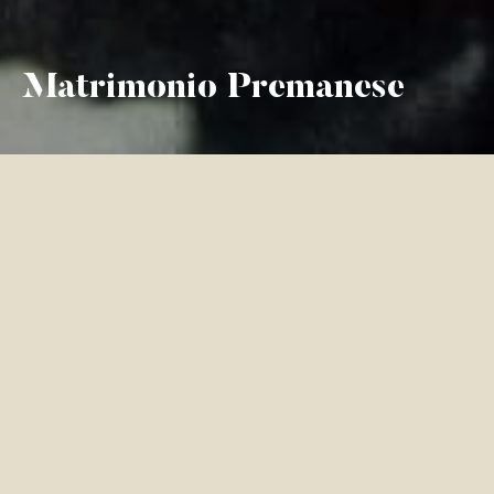
Matrimonio Premanese
Lo sposo si recava a casa della sposa
con tutti gli invitati e in corteo si
andava in chiesa per la cerimonia. Il
pranzo nuziale veniva consumato al
ristorante, la storica “Peppa”, e una
volta terminato iniziava la festa.
Come prima cosa, il giro di tutte le osterie del