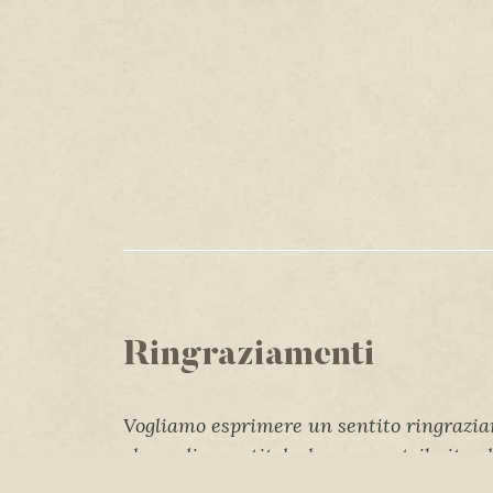
Ringraziamenti
Vogliamo esprimere un sentito ringrazia
che, a diverso titolo, hanno contribuito a
delle mappe di comunità e allo svolgiment