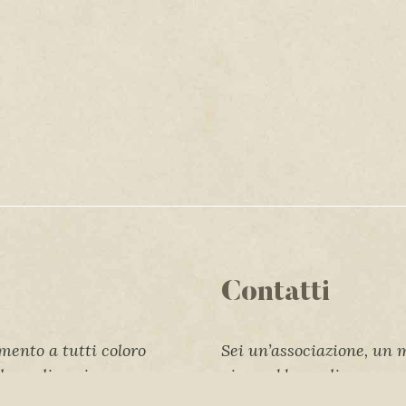
Contatti
mento a tutti coloro
Sei un’associazione, un
lla realizzazione
piacerebbe realizzare un
o delle attività
tuo territorio?