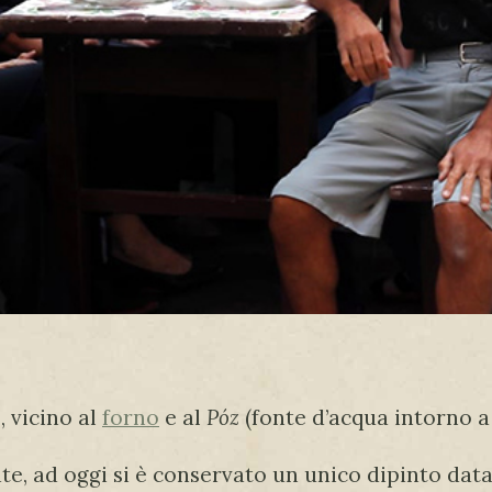
, vicino al
forno
e al
Póz
(fonte d’acqua intorno a
te, ad oggi si è conservato un unico dipinto data