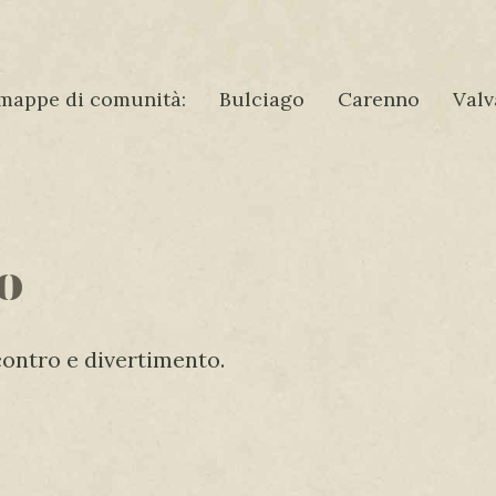
mappe di comunità:
Bulciago
Carenno
Valv
o
contro e divertimento.