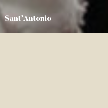
Sant’Antonio
Sant’Antoni
La
chiesa di Introzzo
è dedicata a Sant’Antonio
Abate. Il Santo è riprodotto sullo stendardo posto
dietro l’altare principale mentre intercede presso
la Madonna con il bambino per salvare le anime
del purgatorio. A destra c’è la statua che lo
rappresenta con tutti i suoi simboli: il bastone con
il campanello e il maiale. E’ considerato dalla
popolazione uno dei “mercanti della neve”,