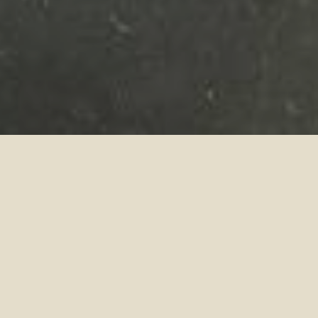
nno gli alpini organizzavano a gennaio in 
 le donne entravano nelle osterie, luoghi solita