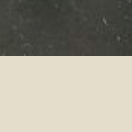
paese, ogni volta in una
mente maschili.