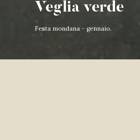
Veglia verde
Festa mondana – gennaio.
Era la cena sociale che ogni a
osteria
diversa.
Era una delle poche occasioni in cui