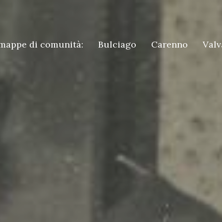
mappe di comunità:
Bulciago
Carenno
Valv