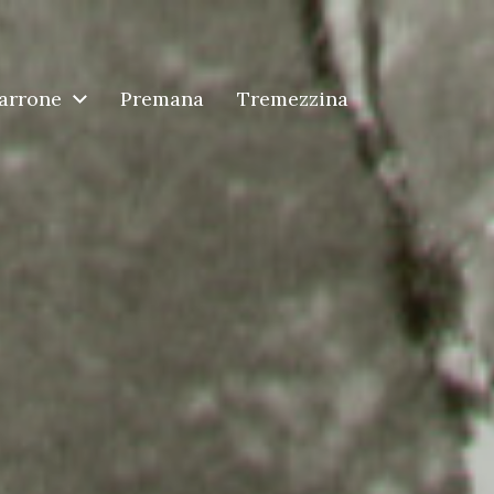
arrone
Premana
Tremezzina