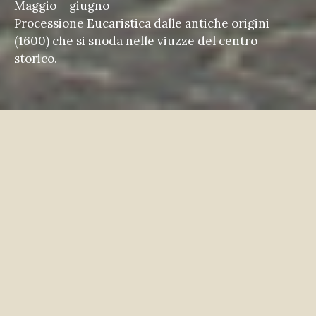
Maggio – giugno
Processione Eucaristica dalle antiche origini
(1600) che si snoda nelle viuzze del centro
storico.
I Premanesi dicono che devono
sposà
le strade interessate alla
processione, abbellirle, vestirle
come una sposa il giorno del
matrimonio.
Il significato teologico è che Premana è la sposa